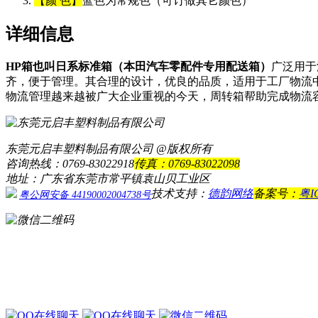
【颜 色】
蓝色为常规色（可订做其它颜色）
详细信息
HP箱也叫日系
标准
箱（本
田汽车零配件专用配送箱）
广泛用于
齐，便于管理。其合理的设计，优良的品质，适用于工厂物流
物流管理越来越被广大企业重视的今天，周转箱帮助完成物流
东莞元启丰塑料制品有限公司 @版权所有
咨询热线：0769-83022918
传真：0769-83022098
地址：广东省东莞市常平镇袁山贝工业区
技术支持：
德韵网络
备案号：
粤I
粤公网安备 44190002004738号