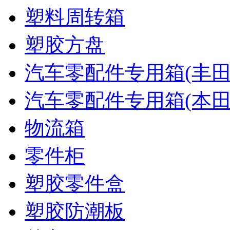
塑料周转箱
塑胶方盘
汽车零配件专用箱(丰田
汽车零配件专用箱(本田
物流箱
零件柜
塑胶零件盒
塑胶防潮板