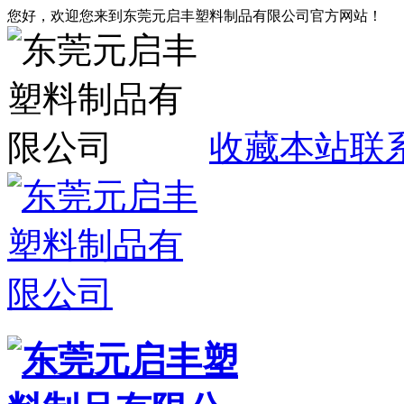
您好，欢迎您来到东莞元启丰塑料制品有限公司官方网站！
收藏本站
联