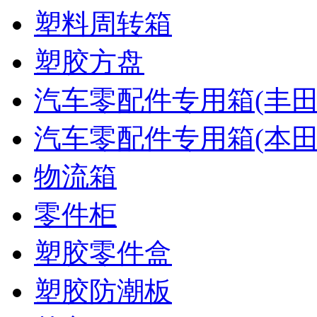
塑料周转箱
塑胶方盘
汽车零配件专用箱(丰田
汽车零配件专用箱(本田
物流箱
零件柜
塑胶零件盒
塑胶防潮板