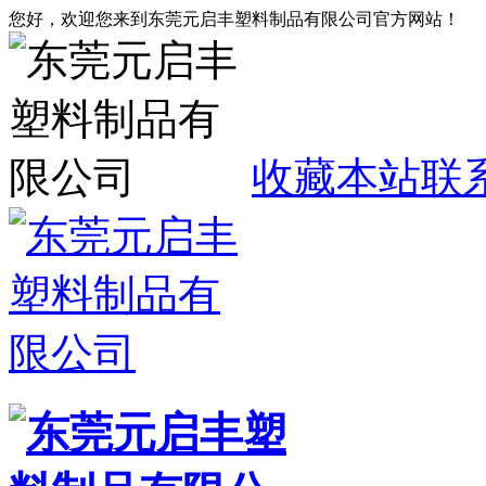
您好，欢迎您来到东莞元启丰塑料制品有限公司官方网站！
收藏本站
联